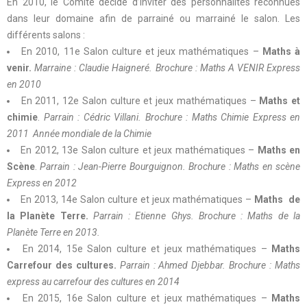
En 2010, le Comité décide d’inviter des personnalités reconnues
dans leur domaine afin de parrainé ou marrainé le salon. Les
différents salons :
En 2010, 11e Salon culture et jeux mathématiques –
Maths à
venir.
Marraine : Claudie Haigneré.
Brochure : Maths A VENIR Express
en 2010
En 2011, 12e Salon culture et jeux mathématiques –
Maths et
chimie
.
Parrain : Cédric Villani.
Brochure : Maths Chimie Express en
2011 Année mondiale de la Chimie
En 2012, 13e Salon culture et jeux mathématiques –
Maths en
Scène
.
Parrain : Jean-Pierre Bourguignon.
Brochure : Maths en scène
Express en 2012
En 2013, 14e Salon culture et jeux mathématiques –
Maths de
la Planète Terre.
Parrain : Etienne Ghys.
Brochure : Maths de la
Planète Terre en 2013.
En 2014, 15e Salon culture et jeux mathématiques –
Maths
Carrefour des cultures.
Parrain : Ahmed Djebbar.
Brochure : Maths
express au carrefour des cultures en 2014
En 2015, 16e Salon culture et jeux mathématiques –
Maths