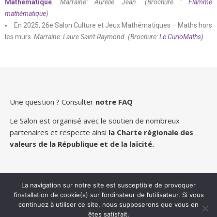
Mathématique
.
Marraine: Aurélie Jean. (Brochure :
Flamme
mathématique
)
En 2025, 26e Salon Culture et Jeux Mathématiques – Maths hors
les murs.
Marraine: Laure Saint-Raymond. (Brochure:
Le CurioMaths)
Une question ? Consulter
notre FAQ
Le Salon est organisé avec le soutien de nombreux
partenaires
et respecte ainsi
la Charte régionale des
valeurs de la République et de la laïcité.
La navigation sur notre site est susceptible de provoquer
l’installation de cookie(s) sur l’ordinateur de l’utilisateur. Si vous
continuez à utiliser ce site, nous supposerons que vous en
2026 Salon Culture et Jeux Mathématiques ©.
êtes satisfait.